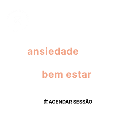
ATENDIMENTO PRESENCIAL E ON-LINE
Descubra como aliviar
sua
ansiedade
e retomar
o seu
bem estar
.
Sinta-se mais leve e no controle da sua vida.
AGENDAR SESSÃO